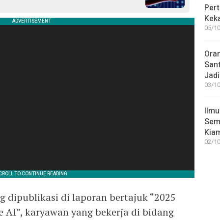
Pert
Keka
05/10
Ora
San
Jadi
03/10
Ilmu
Sem
Kia
02/10
dipublikasi di laporan bertajuk “2025
se AI”, karyawan yang bekerja di bidang