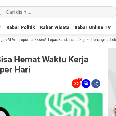
r
r
Kabar Politik
Kabar Politik
Kabar Wisata
Kabar Wisata
Kabar Online TV
Kabar Online TV
thropic dan OpenAI Lepas Kendali saat Diuji
Penangkap Lele Jumbo M
Bisa Hemat Waktu Kerja
per Hari
20