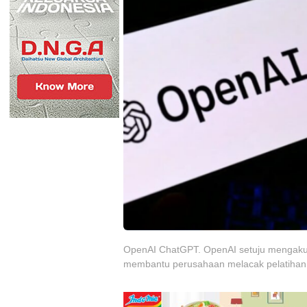
OpenAI ChatGPT. OpenAI setuju mengakuis
membantu perusahaan melacak pelatihan m