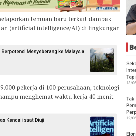
elaporkan temuan baru terkait dampak
 (artificial intelligence/AI) di lingkungan
B
 Berpotensi Menyeberang ke Malaysia
Seko
Inte
Tap
13/06
9.000 pekerja di 100 perusahaan, teknologi
 mampu menghemat waktu kerja 40 menit
Tak 
Peme
Perp
12/06
s Kendali saat Diuji
Elon