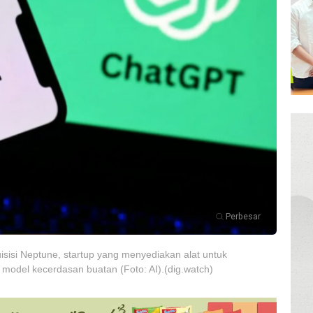
Perbesar
isi Neptune, startup yang menyediakan alat untuk
odel kecerdasan buatan (Foto: AI).(dig.watch)