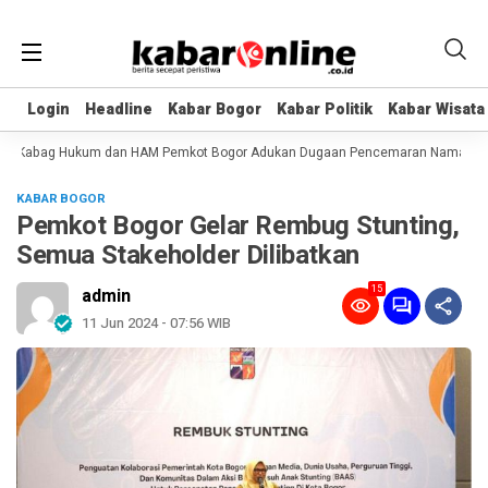
Login
Login
Headline
Headline
Kabar Bogor
Kabar Bogor
Kabar Politik
Kabar Politik
Kabar Wisata
Kabar Wisata
, Kabag Hukum dan HAM Pemkot Bogor Adukan Dugaan Pencemaran Nama Baik
KABAR BOGOR
Pemkot Bogor Gelar Rembug Stunting,
Semua Stakeholder Dilibatkan
15
admin
11 Jun 2024 - 07:56 WIB