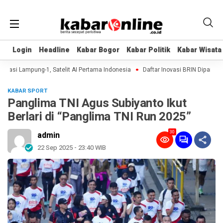
Login
Login
Headline
Headline
Kabar Bogor
Kabar Bogor
Kabar Politik
Kabar Politik
Kabar Wisata
Kabar Wisata
kasi Lampung-1, Satelit AI Pertama Indonesia
Daftar Inovasi BRIN Dipamerkan
KABAR SPORT
Panglima TNI Agus Subiyanto Ikut
Berlari di “Panglima TNI Run 2025”
30
admin
22 Sep 2025 - 23:40 WIB