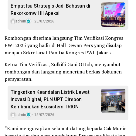
Empat Isu Strategis Jadi Bahasan di
Rakorkomwil III Apeksi
admin
23/07/2026
Rombongan diterima langsung Tim Verifikasi Kongres
PWI 2025 yang hadir di Hall Dewan Pers yang disulap
menjadi Sekretariat Panitia Kongres PWI, Jakarta.
Ketua Tim Verifikasi, Zulkifli Gani Ottoh, menyambut
rombongan dan langsung menerima berkas dokumen
persyaratan.
Tingkatkan Keandalan Listrik Lewat
Inovasi Digital, PLN UPT Cirebon
Kembangkan Ekosistem TRION
admin
15/07/2026
“Kami mengucapkan selamat datang kepada Cak Munir
beserta tim dan para pendukung. Proses verifikasi akan