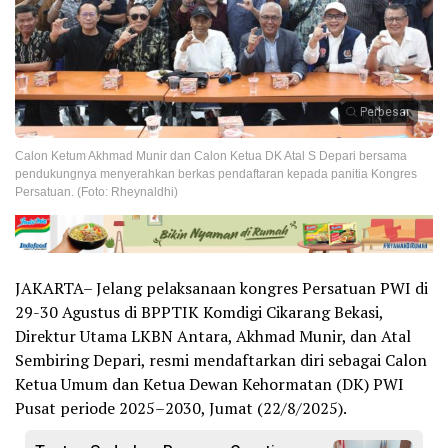
Perbesar
Calon Ketum Akhmad Munir dan Calon Ketua DK Atal S Depari bersama
pendukungnya menyerahkan berkas pendaftaran kepada panitia Kongres
Persatuan. (Foto: Rheynaldhi)
JAKARTA– Jelang pelaksanaan kongres Persatuan PWI di
29-30 Agustus di BPPTIK Komdigi Cikarang Bekasi,
Direktur Utama LKBN Antara, Akhmad Munir, dan Atal
Sembiring Depari, resmi mendaftarkan diri sebagai Calon
Ketua Umum dan Ketua Dewan Kehormatan (DK) PWI
Pusat periode 2025–2030, Jumat (22/8/2025).