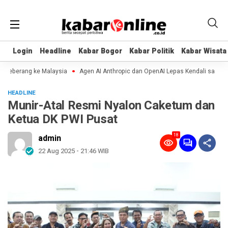
Login
Login
Headline
Headline
Kabar Bogor
Kabar Bogor
Kabar Politik
Kabar Politik
Kabar Wisata
Kabar Wisata
eberang ke Malaysia
Agen AI Anthropic dan OpenAI Lepas Kendali saat Diuji
HEADLINE
Munir-Atal Resmi Nyalon Caketum dan
Ketua DK PWI Pusat
18
admin
22 Aug 2025 - 21:46 WIB