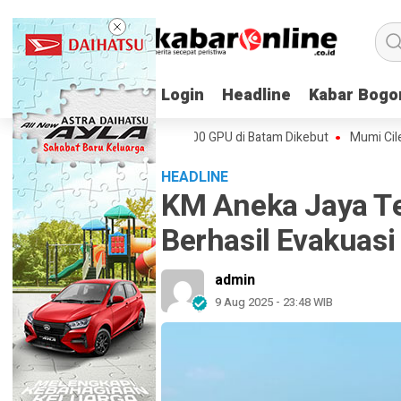
Login
Login
Headline
Headline
Kabar Bogo
Kabar Bogo
ik Firmus, Pabrik AI 170.000 GPU di Batam Dikebut
Mumi Cile Buktikan
HEADLINE
KM Aneka Jaya Te
Berhasil Evakuasi
admin
9 Aug 2025 - 23:48 WIB