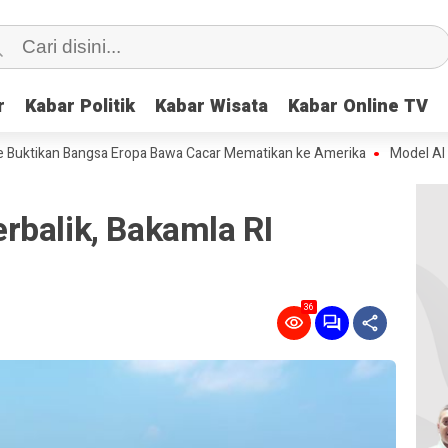
r
r
Kabar Politik
Kabar Politik
Kabar Wisata
Kabar Wisata
Kabar Online TV
Kabar Online TV
 Bangsa Eropa Bawa Cacar Mematikan ke Amerika
Model AI Meta Lepa
rbalik, Bakamla RI
36