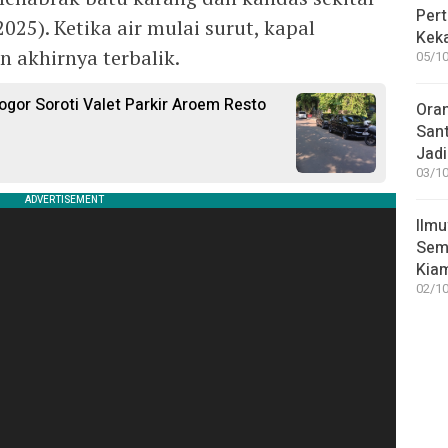
Pert
025). Ketika air mulai surut, kapal
Keka
 akhirnya terbalik.
05/10
ogor Soroti Valet Parkir Aroem Resto
Ora
San
Jadi
03/10
Ilmu
Sem
Kia
02/10