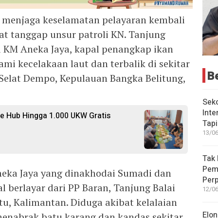
menjaga keselamatan pelayaran kembali
at tanggap unsur patroli KN. Tanjung
 KM Aneka Jaya, kapal penangkap ikan
i kecelakaan laut dan terbalik di sekitar
B
 Selat Dempo, Kepulauan Bangka Belitung,
Seko
Inte
e Hub Hingga 1.000 UKW Gratis
Tap
13/06
Tak 
Peme
neka Jaya yang dinakhodai Sumadi dan
Perp
berlayar dari PP Baran, Tanjung Balai
12/06
, Kalimantan. Diduga akibat kelalaian
Elon
enabrak batu karang dan kandas sekitar