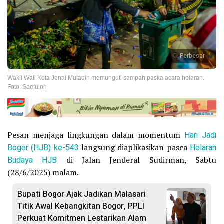
Perbesar
Wakil Wali Kota Jenal Mutaqin memunguti sampah paska acara helaran.
Foto: Saefuloh
Pesan menjaga lingkungan dalam momentum
Hari Jadi
Bogor (HJB) ke-543
langsung diaplikasikan pasca
Helaran
Budaya HJB
di Jalan Jenderal Sudirman, Sabtu
(28/6/2025) malam.
Bupati Bogor Ajak Jadikan Malasari
Titik Awal Kebangkitan Bogor, PPLI
Perkuat Komitmen Lestarikan Alam