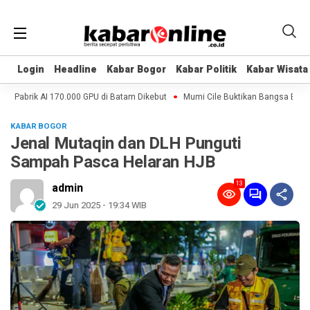
Login
Login
Headline
Headline
Kabar Bogor
Kabar Bogor
Kabar Politik
Kabar Politik
Kabar Wisata
Kabar Wisata
, Pabrik AI 170.000 GPU di Batam Dikebut
Mumi Cile Buktikan Bangsa Eropa 
KABAR BOGOR
Jenal Mutaqin dan DLH Punguti
Sampah Pasca Helaran HJB
13
admin
29 Jun 2025 - 19:34 WIB