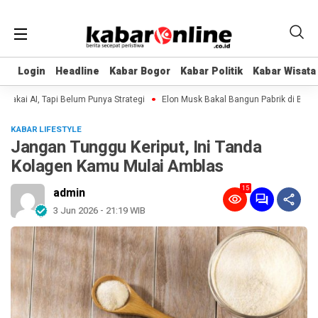
Login
Login
Headline
Headline
Kabar Bogor
Kabar Bogor
Kabar Politik
Kabar Politik
Kabar Wisata
Kabar Wisata
ai AI, Tapi Belum Punya Strategi
Elon Musk Bakal Bangun Pabrik di Bulan, 
KABAR LIFESTYLE
Jangan Tunggu Keriput, Ini Tanda
Kolagen Kamu Mulai Amblas
15
admin
3 Jun 2026 - 21:19 WIB