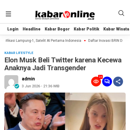
Login
Login
Headline
Headline
Kabar Bogor
Kabar Bogor
Kabar Politik
Kabar Politik
Kabar Wisata
Kabar Wisata
fikasi Lampung-1, Satelit AI Pertama Indonesia
Daftar Inovasi BRIN Dipamerk
KABAR LIFESTYLE
Elon Musk Beli Twitter karena Kecewa
Anaknya Jadi Transgender
24
admin
3 Jun 2026 - 21:36 WIB