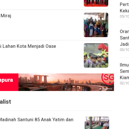
Pert
Keka
 Miraj
05/10
Ora
San
Jadi
i Lahan Kota Menjadi Oase
03/10
Ilmu
Sem
Kia
02/10
alist
Madinah Santuni 85 Anak Yatim dan