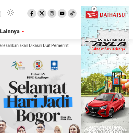
Lainnya
Lainnya
kan akan Dikasih Duit Pemerintah
Unik! Hotel Ini Dirancang ‘Menghil