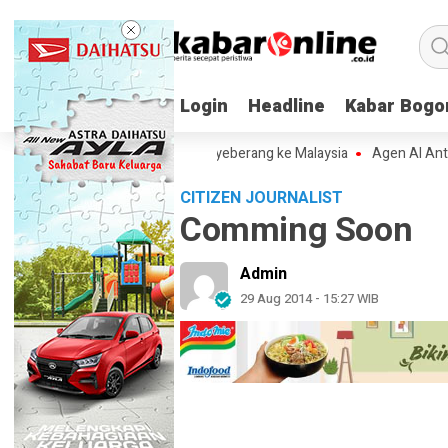
Login
Login
Headline
Headline
Kabar Bogo
Kabar Bogo
hutla Kalbar Berpotensi Menyeberang ke Malaysia
Agen AI Anthropic
CITIZEN JOURNALIST
Comming Soon
Admin
29 Aug 2014 - 15:27 WIB