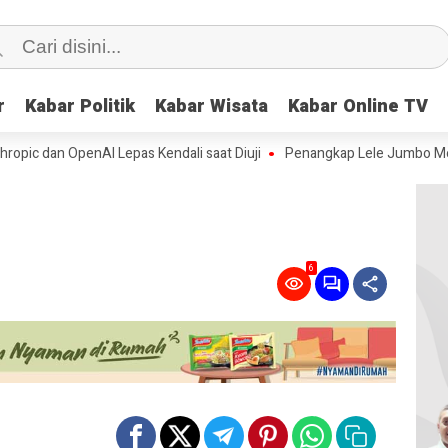
r
r
Kabar Politik
Kabar Politik
Kabar Wisata
Kabar Wisata
Kabar Online TV
Kabar Online TV
 dan OpenAI Lepas Kendali saat Diuji
Penangkap Lele Jumbo Meresah
6