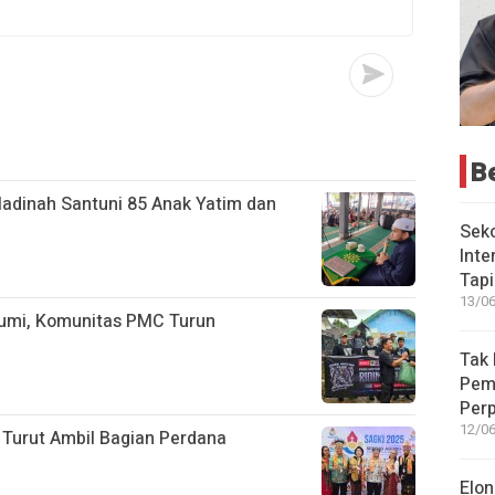
B
adinah Santuni 85 Anak Yatim dan
Seko
Inte
Tap
13/06
bumi, Komunitas PMC Turun
Tak 
Peme
Perp
12/06
a Turut Ambil Bagian Perdana
Elon