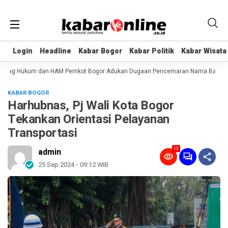
Login
Login
Headline
Headline
Kabar Bogor
Kabar Bogor
Kabar Politik
Kabar Politik
Kabar Wisata
Kabar Wisata
abag Hukum dan HAM Pemkot Bogor Adukan Dugaan Pencemaran Nama Baik
L
KABAR BOGOR
Harhubnas, Pj Wali Kota Bogor
Tekankan Orientasi Pelayanan
Transportasi
13
admin
25 Sep 2024 - 09:12 WIB