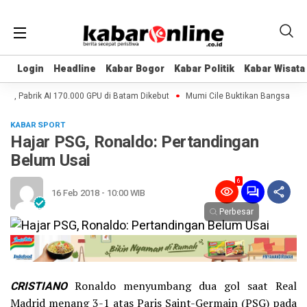
Login
Login
Headline
Headline
Kabar Bogor
Kabar Bogor
Kabar Politik
Kabar Politik
Kabar Wisata
Kabar Wisata
s, Pabrik AI 170.000 GPU di Batam Dikebut
Mumi Cile Buktikan Bangsa Eropa
KABAR SPORT
Hajar PSG, Ronaldo: Pertandingan
Belum Usai
6
16 Feb 2018 - 10:00 WIB
Perbesar
CRISTIANO
Ronaldo menyumbang dua gol saat Real
Madrid menang 3-1 atas Paris Saint-Germain (PSG) pada