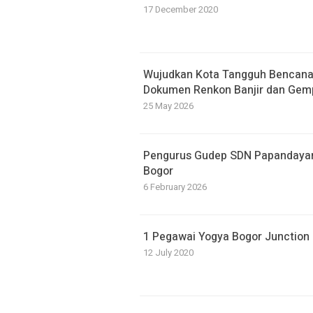
17 December 2020
​Wujudkan Kota Tangguh Bencan
Dokumen Renkon Banjir dan Gem
25 May 2026
Pengurus Gudep SDN Papandayan D
Bogor
6 February 2026
1 Pegawai Yogya Bogor Junction P
12 July 2020