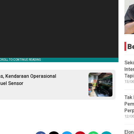
B
Seko
Inte
Tap
tas, Kendaraan Operasional
13/06
uel Sensor
Tak 
Peme
Perp
12/06
Elon