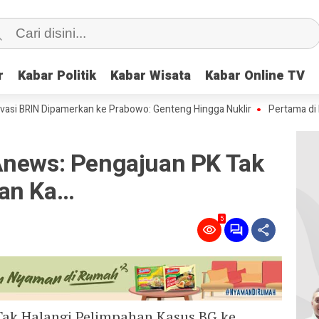
r
r
Kabar Politik
Kabar Politik
Kabar Wisata
Kabar Wisata
Kabar Online TV
Kabar Online TV
RIN Dipamerkan ke Prabowo: Genteng Hingga Nuklir
Pertama di Dunia: 
Anews: Pengajuan PK Tak
han Ka…
5
Tak Halangi Pelimpahan Kasus BG ke