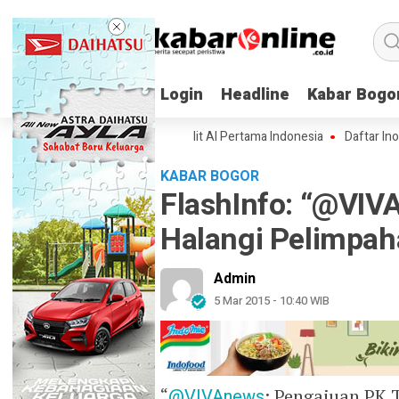
Login
Login
Headline
Headline
Kabar Bogo
Kabar Bogo
Spesifikasi Lampung-1, Satelit AI Pertama Indonesia
Daftar Inovasi B
KABAR BOGOR
FlashInfo: “@VIV
Halangi Pelimpa
Admin
5 Mar 2015 - 10:40 WIB
“
@VIVAnews
: Pengajuan PK 