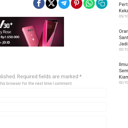
Pert
Keka
05/10
Ora
San
Jadi
03/10
Ilmu
Sem
blished.
Required fields are marked
*
Kia
02/10
this browser for the next time I comment.