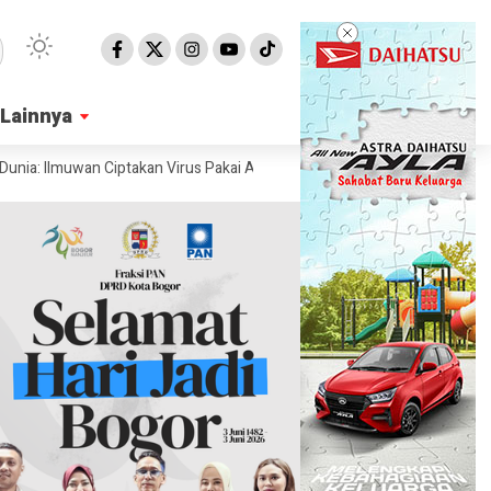
Lainnya
Lainnya
Ilmuwan Ciptakan Virus Pakai AI
Ahli Ungkap Penampakan Permukaan M