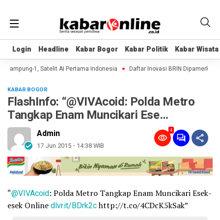
Login
Login
Headline
Headline
Kabar Bogor
Kabar Bogor
Kabar Politik
Kabar Politik
Kabar Wisata
Kabar Wisata
i Lampung-1, Satelit AI Pertama Indonesia
Daftar Inovasi BRIN Dipamerkan ke
KABAR BOGOR
FlashInfo: “@VIVAcoid: Polda Metro
Tangkap Enam Muncikari Ese…
4
Admin
17 Jun 2015 - 14:38 WIB
“
@VIVAcoid
: Polda Metro Tangkap Enam Muncikari Esek-
esek Online
dlvr.it/BDrk2c
http://t.co/4CDcK5kSak”