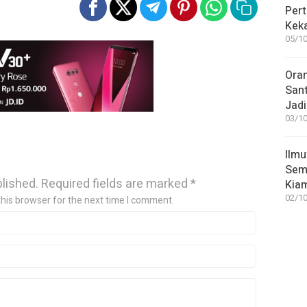
Pert
Keka
05/10
Ora
San
Jadi
03/10
Ilmu
Sem
blished.
Required fields are marked
*
Kia
02/10
this browser for the next time I comment.