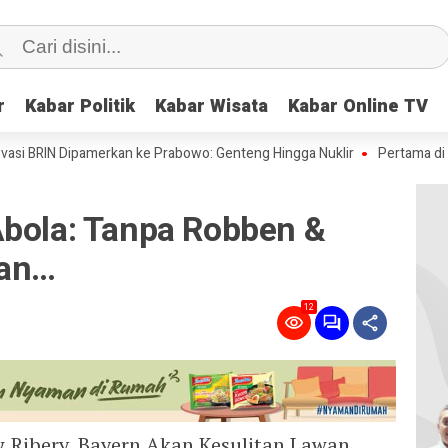
r
r
Kabar Politik
Kabar Politik
Kabar Wisata
Kabar Wisata
Kabar Online TV
Kabar Online TV
RIN Dipamerkan ke Prabowo: Genteng Hingga Nuklir
Pertama di Dunia: 
Abola: Tanpa Robben &
kan…
12
 Ribery, Bayern Akan Kesulitan Lawan