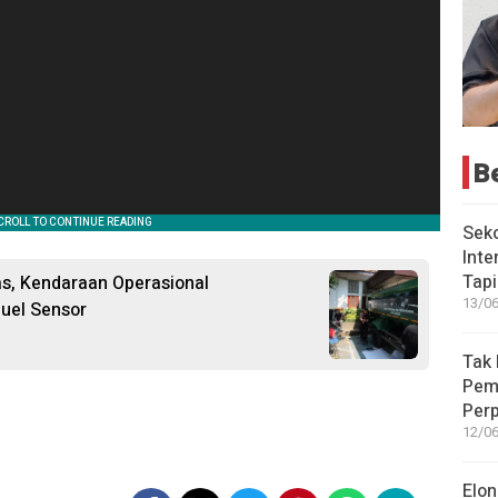
B
Seko
Inte
Tap
tas, Kendaraan Operasional
13/06
uel Sensor
Tak 
Peme
Perp
12/06
Elon