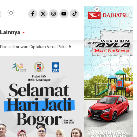
Lainnya
Lainnya
Ilmuwan Ciptakan Virus Pakai AI
Ahli Ungkap Penampakan Permukaan M