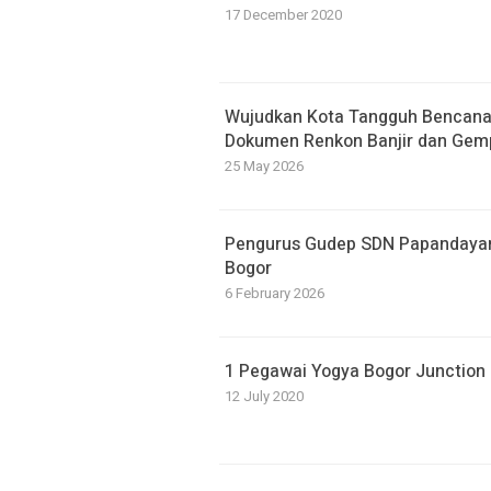
17 December 2020
​Wujudkan Kota Tangguh Bencan
Dokumen Renkon Banjir dan Gem
25 May 2026
Pengurus Gudep SDN Papandayan D
Bogor
6 February 2026
1 Pegawai Yogya Bogor Junction P
12 July 2020