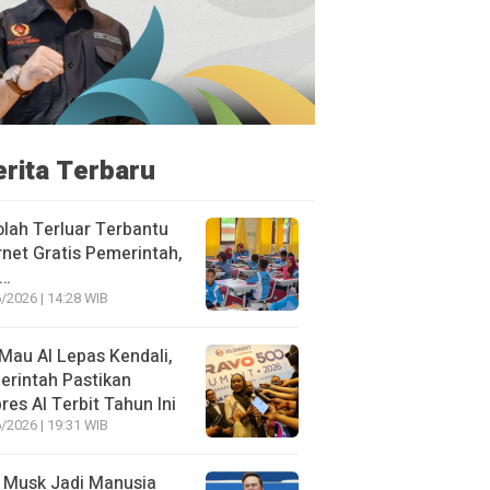
erita Terbaru
lah Terluar Terbantu
rnet Gratis Pemerintah,
i…
/2026 | 14:28 WIB
Mau AI Lepas Kendali,
rintah Pastikan
res AI Terbit Tahun Ini
/2026 | 19:31 WIB
 Musk Jadi Manusia