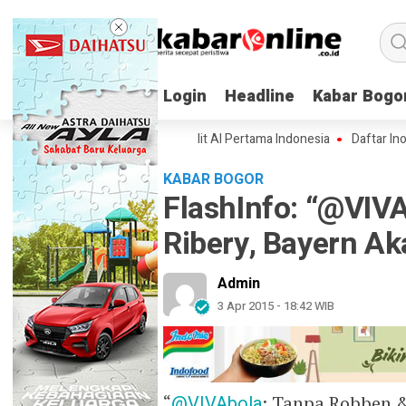
Login
Login
Headline
Headline
Kabar Bogo
Kabar Bogo
Spesifikasi Lampung-1, Satelit AI Pertama Indonesia
Daftar Inovasi B
KABAR BOGOR
FlashInfo: “@VIV
Ribery, Bayern A
Admin
3 Apr 2015 - 18:42 WIB
“
@VIVAbola
: Tanpa Robben &