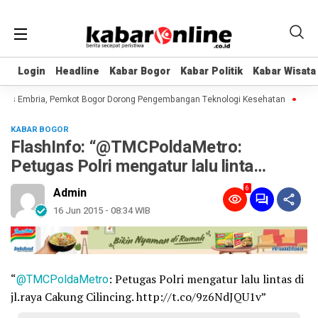
Login
Login
Headline
Headline
Kabar Bogor
Kabar Bogor
Kabar Politik
Kabar Politik
Kabar Wisata
Kabar Wisata
tas Embria, Pemkot Bogor Dorong Pengembangan Teknologi Kesehatan
Nvidia
KABAR BOGOR
FlashInfo: “@TMCPoldaMetro:
Petugas Polri mengatur lalu linta…
6
Admin
16 Jun 2015 - 08:34 WIB
“
@TMCPoldaMetro
: Petugas Polri mengatur lalu lintas di
jl.raya Cakung Cilincing. http://t.co/9z6NdJQU1v”