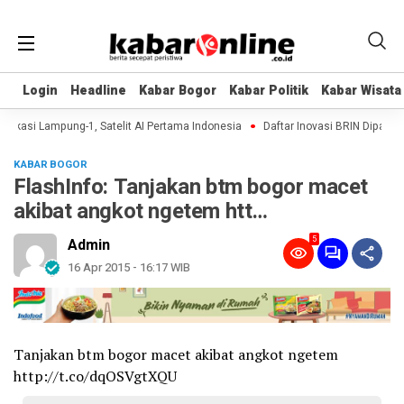
Login
Login
Headline
Headline
Kabar Bogor
Kabar Bogor
Kabar Politik
Kabar Politik
Kabar Wisata
Kabar Wisata
ikasi Lampung-1, Satelit AI Pertama Indonesia
Daftar Inovasi BRIN Dipamerka
KABAR BOGOR
FlashInfo: Tanjakan btm bogor macet
akibat angkot ngetem htt…
5
Admin
16 Apr 2015 - 16:17 WIB
Tanjakan btm bogor macet akibat angkot ngetem
http://t.co/dqOSVgtXQU