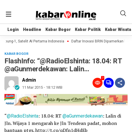
Login
Login
Headline
Headline
Kabar Bogor
Kabar Bogor
Kabar Politik
Kabar Politik
Kabar Wisata
Kabar Wisata
mpung-1, Satelit AI Pertama Indonesia
Daftar Inovasi BRIN Dipamerkan ke Pra
KABAR BOGOR
FlashInfo: “@RadioElshinta: 18.04: RT
@aGunmerdekawan: Lalin…
7
Admin
11 Mar 2015 - 18:12 WIB
“
@RadioElshinta
: 18.04: RT
@aGunmerdekawan
: Lalin di
Jln. Wijaya 1 mengarah ke Jln Tendean padat, mohon
bantuan ptgs. http://t.co/qDfn1dHdEb