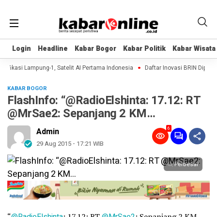
Login
Login
Headline
Headline
Kabar Bogor
Kabar Bogor
Kabar Politik
Kabar Politik
Kabar Wisata
Kabar Wisata
ifikasi Lampung-1, Satelit AI Pertama Indonesia
Daftar Inovasi BRIN Dipamerk
KABAR BOGOR
FlashInfo: “@RadioElshinta: 17.12: RT
@MrSae2: Sepanjang 2 KM…
6
Admin
29 Aug 2015 - 17:21 WIB
Perbesar
“
@RadioElshinta
: 17.12: RT
@MrSae2
: Sepanjang 2 KM