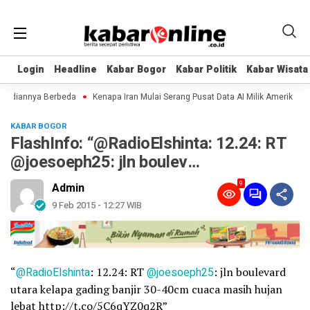
Login
Login
Headline
Headline
Kabar Bogor
Kabar Bogor
Kabar Politik
Kabar Politik
Kabar Wisata
Kabar Wisata
badiannya Berbeda
Kenapa Iran Mulai Serang Pusat Data AI Milik Amerika?
KABAR BOGOR
FlashInfo: “@RadioElshinta: 12.24: RT
@joesoeph25: jln boulev…
9
Admin
9 Feb 2015 - 12:27 WIB
“
@RadioElshinta
: 12.24: RT
@joesoeph25
: jln boulevard
utara kelapa gading banjir 30-40cm cuaca masih hujan
lebat http://t.co/5C6qYZ0q2R”