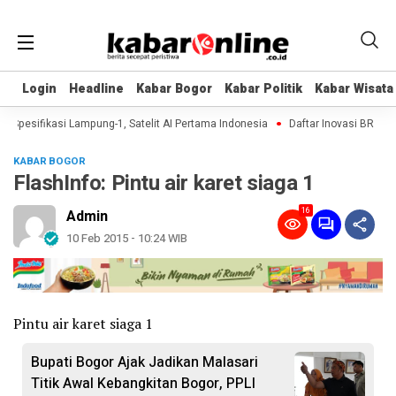
Login
Login
Headline
Headline
Kabar Bogor
Kabar Bogor
Kabar Politik
Kabar Politik
Kabar Wisata
Kabar Wisata
 Spesifikasi Lampung-1, Satelit AI Pertama Indonesia
Daftar Inovasi BRIN Dip
KABAR BOGOR
FlashInfo: Pintu air karet siaga 1
16
Admin
10 Feb 2015 - 10:24 WIB
Pintu air karet siaga 1
Bupati Bogor Ajak Jadikan Malasari
Titik Awal Kebangkitan Bogor, PPLI