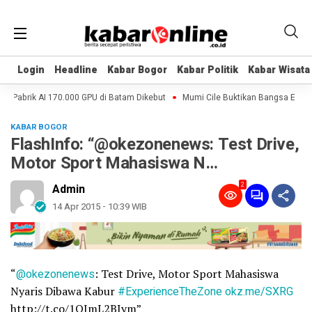
Login
Login
Headline
Headline
Kabar Bogor
Kabar Bogor
Kabar Politik
Kabar Politik
Kabar Wisata
Kabar Wisata
, Pabrik AI 170.000 GPU di Batam Dikebut
Mumi Cile Buktikan Bangsa Eropa 
KABAR BOGOR
FlashInfo: “@okezonenews: Test Drive,
Motor Sport Mahasiswa N…
2
Admin
14 Apr 2015 - 10:39 WIB
“
@okezonenews
: Test Drive, Motor Sport Mahasiswa
Nyaris Dibawa Kabur
#ExperienceTheZone
okz.me/SXRG
http://t.co/1QImL2BJym”