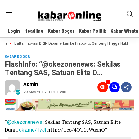
Login
Login
Headline
Headline
Kabar Bogor
Kabar Bogor
Kabar Politik
Kabar Politik
Kabar Wisata
Kabar Wisata
ia
Daftar Inovasi BRIN Dipamerkan ke Prabowo: Genteng Hingga Nuklir
Per
KABAR BOGOR
FlashInfo: “@okezonenews: Sekilas
Tentang SAS, Satuan Elite D…
5
Admin
29 May 2015 - 08:31 WIB
“
@okezonenews
: Sekilas Tentang SAS, Satuan Elite
Dunia
okz.me/TvJI
http://t.co/4OT1yWuxhQ”