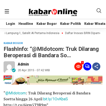
Login
Login
Headline
Headline
Kabar Bogor
Kabar Bogor
Kabar Politik
Kabar Politik
Kabar Wisata
Kabar Wisata
si Lampung-1, Satelit AI Pertama Indonesia
Daftar Inovasi BRIN Dipamerkan k
KABAR BOGOR
FlashInfo: “@MIdotcom: Truk Dilarang
Beroperasi di Bandara So…
5
Admin
20 Apr 2015 - 07:42 WIB
“
@MIdotcom
: Truk Dilarang Beroperasi di Bandara
Soetta hingga 26 April
bit.ly/1OvKbaS
http://t.co/6igm5T9R9m”