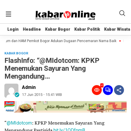
Login
Login
Headline
Headline
Kabar Bogor
Kabar Bogor
Kabar Politik
Kabar Politik
Kabar Wisata
Kabar Wisata
Hukum dan HAM Pemkot Bogor Adukan Dugaan Pencemaran Nama Baik
Launch
KABAR BOGOR
FlashInfo: “@MIdotcom: KPKP
Menemukan Sayuran Yang
Mengandung…
4
Admin
17 Jun 2015 - 15:41 WIB
“
@MIdotcom
: KPKP Menemukan Sayuran Yang
Mengandung Pestisida
bit.ly/1QDfpmB