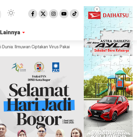
Lainnya
Lainnya
 Ilmuwan Ciptakan Virus Pakai AI
Ahli Ungkap Penampakan Permukaan 