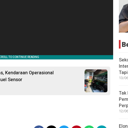
B
Seko
Inte
Tap
tas, Kendaraan Operasional
13/06
uel Sensor
Tak 
Peme
Perp
12/06
Elon