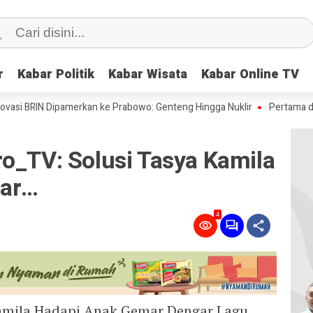
r
r
Kabar Politik
Kabar Politik
Kabar Wisata
Kabar Wisata
Kabar Online TV
Kabar Online TV
BRIN Dipamerkan ke Prabowo: Genteng Hingga Nuklir
Pertama di Dunia:
o_TV: Solusi Tasya Kamila
mar…
4
Kamila Hadapi Anak Gemar Dengar Lagu