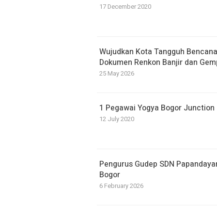
17 December 2020
​Wujudkan Kota Tangguh Bencan
Dokumen Renkon Banjir dan Gem
25 May 2026
1 Pegawai Yogya Bogor Junction P
12 July 2020
Pengurus Gudep SDN Papandayan D
Bogor
6 February 2026