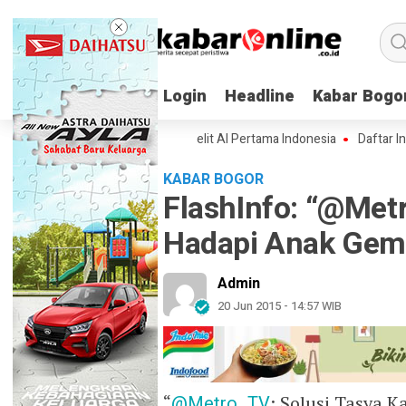
Login
Login
Headline
Headline
Kabar Bogo
Kabar Bogo
 Spesifikasi Lampung-1, Satelit AI Pertama Indonesia
Daftar Inovasi 
KABAR BOGOR
FlashInfo: “@Metr
Hadapi Anak Ge
Admin
20 Jun 2015 - 14:57 WIB
“
@Metro_TV
: Solusi Tasya 