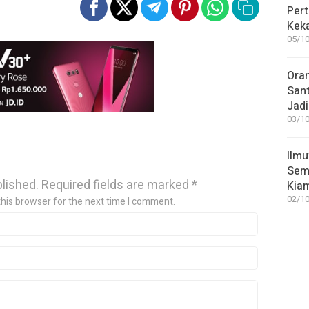
Pert
Keka
05/10
Ora
San
Jadi
03/10
Ilmu
Sem
blished.
Required fields are marked
*
Kia
02/10
this browser for the next time I comment.