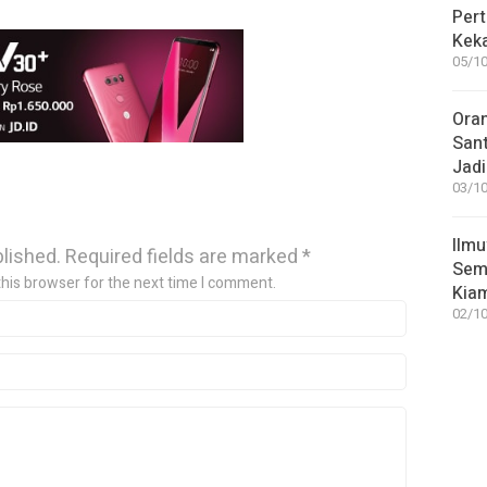
Pert
Keka
05/10
Ora
San
Jadi
03/10
Ilmu
blished.
Required fields are marked
*
Sem
this browser for the next time I comment.
Kia
02/10