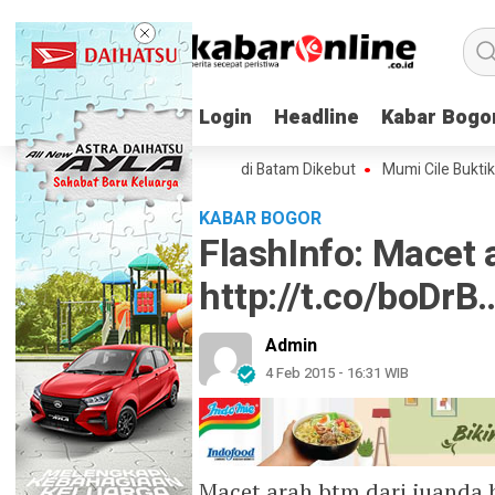
Login
Login
Headline
Headline
Kabar Bogo
Kabar Bogo
irmus, Pabrik AI 170.000 GPU di Batam Dikebut
Mumi Cile Buktikan Ba
KABAR BOGOR
FlashInfo: Macet 
http://t.co/boDrB
Admin
4 Feb 2015 - 16:31 WIB
Macet arah btm dari juanda b