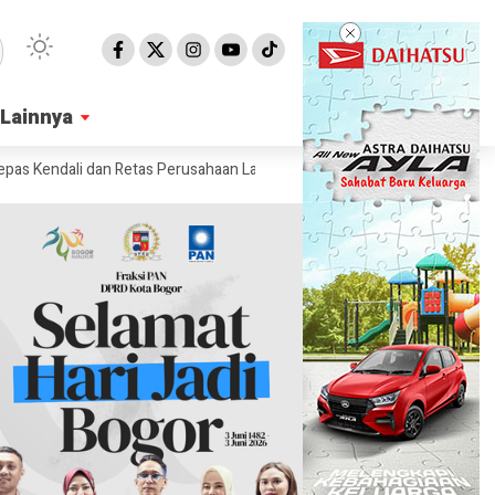
Lainnya
Lainnya
ndali dan Retas Perusahaan Lain
Ilmuwan Makin Lirik Hiu untuk Pertaj