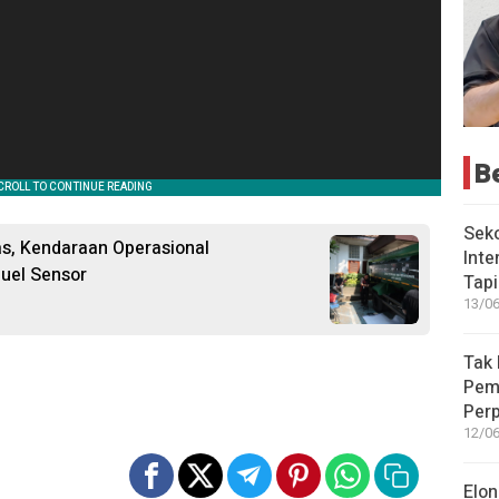
B
Seko
tas, Kendaraan Operasional
Inte
uel Sensor
Tap
13/06
Tak 
Peme
Perp
12/06
Elon