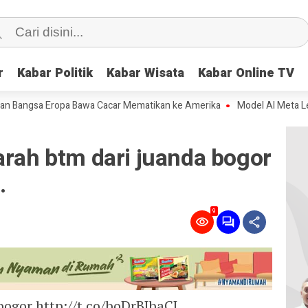
r
r
Kabar Politik
Kabar Politik
Kabar Wisata
Kabar Wisata
Kabar Online TV
Kabar Online TV
ngsa Eropa Bawa Cacar Mematikan ke Amerika
Model AI Meta Lepas Ke
arah btm dari juanda bogor
…
9
ogor http://t.co/boDrBJbaCJ