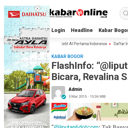
Login
Login
Headline
Headline
Kabar Bogo
Kabar Bogo
an Spesifikasi Lampung-1, Satelit AI Pertama Indonesia
Daftar Inovas
KABAR BOGOR
FlashInfo: “@lip
Bicara, Revalina S
Admin
5 Mar 2015 - 15:36 WIB
“
@liputan6dotcom
: Tak Bany