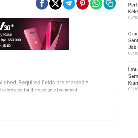
Pert
Keka
05/10
Ora
San
Jadi
03/10
Ilmu
Sem
blished.
Required fields are marked
*
Kia
02/10
this browser for the next time I comment.