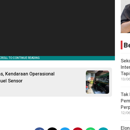
B
Seko
Inte
Tap
tas, Kendaraan Operasional
13/06
uel Sensor
Tak 
Peme
Perp
12/06
Elon