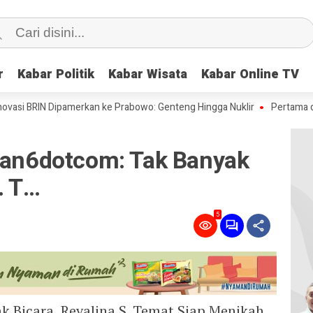
r
r
Kabar Politik
Kabar Politik
Kabar Wisata
Kabar Wisata
Kabar Online TV
Kabar Online TV
i BRIN Dipamerkan ke Prabowo: Genteng Hingga Nuklir
Pertama di Duni
utan6dotcom: Tak Banyak
. T…
5
ak Bicara, Revalina S. Temat Siap Menikah