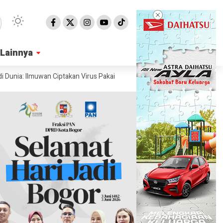
Lainnya
Lainnya
a: Ilmuwan Ciptakan Virus Pakai AI
Ahli Ungkap Penampakan Permukaa