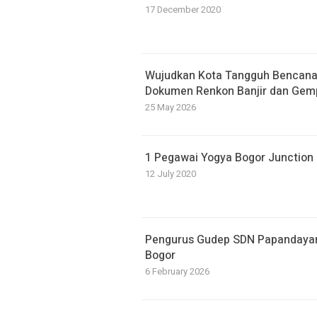
17 December 2020
​Wujudkan Kota Tangguh Bencan
Dokumen Renkon Banjir dan Gem
25 May 2026
1 Pegawai Yogya Bogor Junction P
12 July 2020
Pengurus Gudep SDN Papandayan D
Bogor
6 February 2026