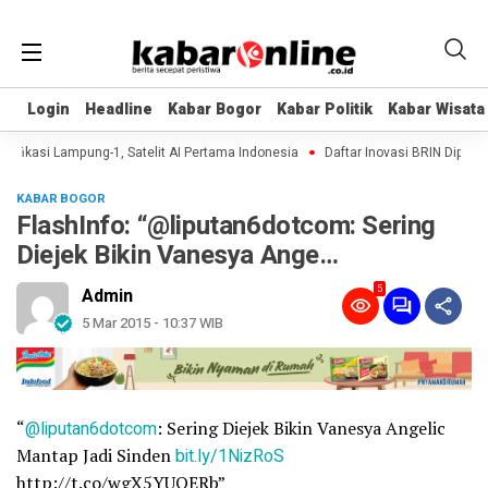
Login
Login
Headline
Headline
Kabar Bogor
Kabar Bogor
Kabar Politik
Kabar Politik
Kabar Wisata
Kabar Wisata
fikasi Lampung-1, Satelit AI Pertama Indonesia
Daftar Inovasi BRIN Dipamerk
KABAR BOGOR
FlashInfo: “@liputan6dotcom: Sering
Diejek Bikin Vanesya Ange…
5
Admin
5 Mar 2015 - 10:37 WIB
“
@liputan6dotcom
: Sering Diejek Bikin Vanesya Angelic
Mantap Jadi Sinden
bit.ly/1NizRoS
http://t.co/wgX5YUOERb”