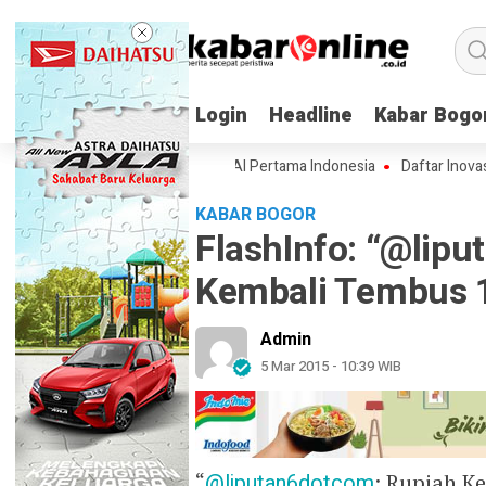
Login
Login
Headline
Headline
Kabar Bogo
Kabar Bogo
sifikasi Lampung-1, Satelit AI Pertama Indonesia
Daftar Inovasi BRIN
KABAR BOGOR
FlashInfo: “@lip
Kembali Tembus 
Admin
5 Mar 2015 - 10:39 WIB
“
@liputan6dotcom
: Rupiah K