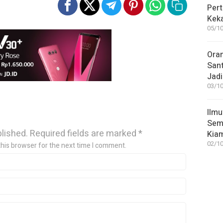
Pert
Keka
05/10
Ora
San
Jadi
03/10
Ilmu
Sem
blished.
Required fields are marked
*
Kia
02/10
this browser for the next time I comment.