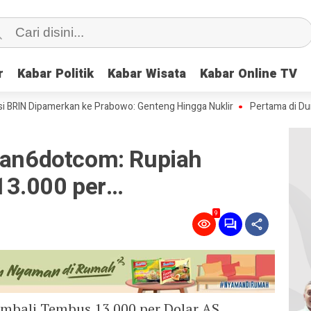
r
r
Kabar Politik
Kabar Politik
Kabar Wisata
Kabar Wisata
Kabar Online TV
Kabar Online TV
 Dipamerkan ke Prabowo: Genteng Hingga Nuklir
Pertama di Dunia: Ilm
utan6dotcom: Rupiah
13.000 per…
9
embali Tembus 13.000 per Dolar AS