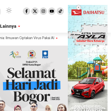
Lainnya
Lainnya
uwan Ciptakan Virus Pakai AI
Ahli Ungkap Penampakan Permukaan Mat