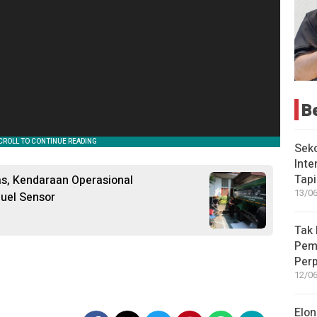
B
Seko
Inte
Tap
tas, Kendaraan Operasional
13/06
uel Sensor
Tak 
Peme
Perp
12/06
Elon