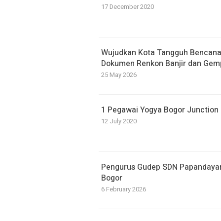
17 December 2020
​Wujudkan Kota Tangguh Bencan
Dokumen Renkon Banjir dan Gem
25 May 2026
1 Pegawai Yogya Bogor Junction P
12 July 2020
Pengurus Gudep SDN Papandayan D
Bogor
6 February 2026