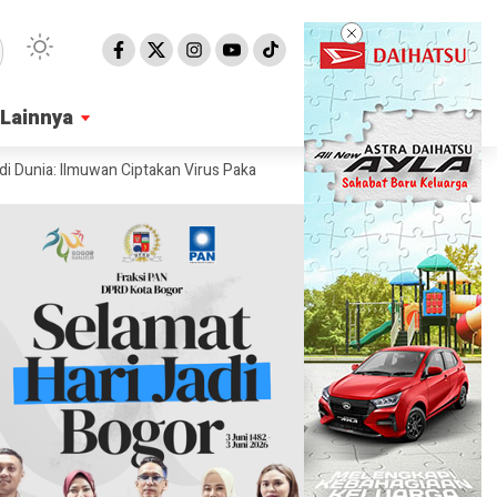
Lainnya
Lainnya
: Ilmuwan Ciptakan Virus Pakai AI
Ahli Ungkap Penampakan Permukaan