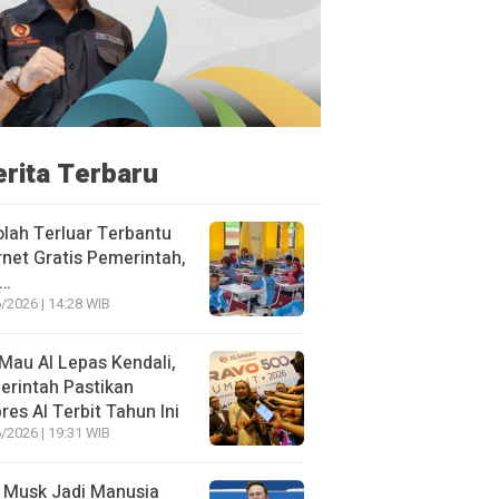
erita Terbaru
lah Terluar Terbantu
rnet Gratis Pemerintah,
i…
/2026 | 14:28 WIB
Mau AI Lepas Kendali,
rintah Pastikan
res AI Terbit Tahun Ini
/2026 | 19:31 WIB
 Musk Jadi Manusia