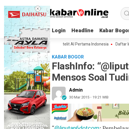
Login
Login
Headline
Headline
Kabar Bogo
Kabar Bogo
n Spesifikasi Lampung-1, Satelit AI Pertama Indonesia
Daftar Inovasi
KABAR BOGOR
FlashInfo: “@lip
Mensos Soal Tud
Admin
30 Mar 2015 - 19:21 WIB
“
@liputan6dotcom
: Pembelaa