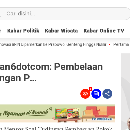
r
r
Kabar Politik
Kabar Politik
Kabar Wisata
Kabar Wisata
Kabar Online TV
Kabar Online TV
 BRIN Dipamerkan ke Prabowo: Genteng Hingga Nuklir
Pertama di Dunia
utan6dotcom: Pembelaan
ingan P…
4
n Mensos Soal Tudingan Pembagian Rokok