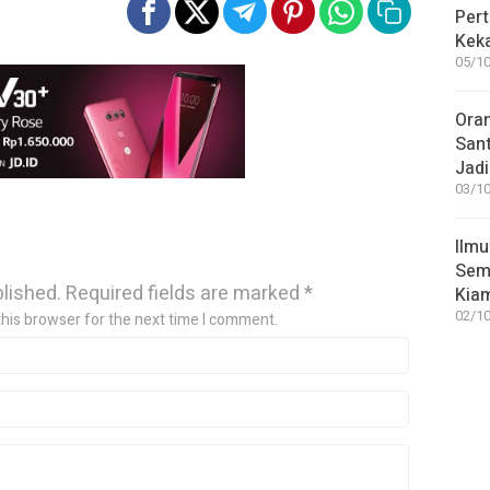
Pert
Keka
05/10
Ora
San
Jadi
03/10
Ilmu
Sem
blished.
Required fields are marked
*
Kia
02/10
this browser for the next time I comment.