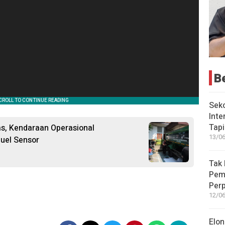
B
Seko
Inte
Tap
tas, Kendaraan Operasional
13/06
uel Sensor
Tak 
Peme
Perp
12/06
Elon