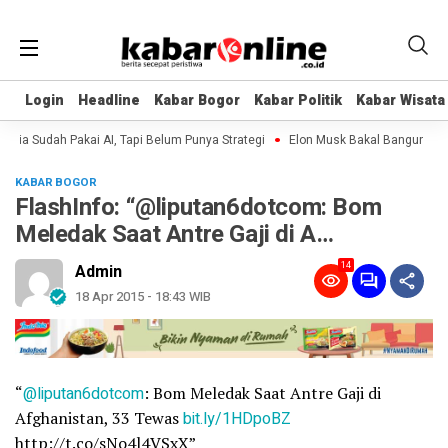
Login
Login
Headline
Headline
Kabar Bogor
Kabar Bogor
Kabar Politik
Kabar Politik
Kabar Wisata
Kabar Wisata
ia Sudah Pakai AI, Tapi Belum Punya Strategi
Elon Musk Bakal Bangun Pabrik
KABAR BOGOR
FlashInfo: “@liputan6dotcom: Bom
Meledak Saat Antre Gaji di A…
14
Admin
18 Apr 2015 - 18:43 WIB
“
@liputan6dotcom
: Bom Meledak Saat Antre Gaji di
Afghanistan, 33 Tewas
bit.ly/1HDpoBZ
http://t.co/sNo4l4VSxX”