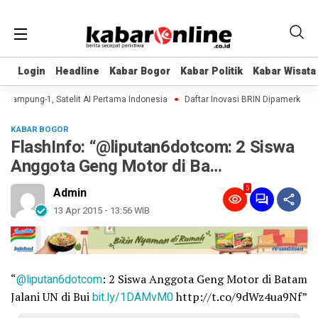
Login
Login
Headline
Headline
Kabar Bogor
Kabar Bogor
Kabar Politik
Kabar Politik
Kabar Wisata
Kabar Wisata
 Lampung-1, Satelit AI Pertama Indonesia
Daftar Inovasi BRIN Dipamerkan ke 
KABAR BOGOR
FlashInfo: “@liputan6dotcom: 2 Siswa
Anggota Geng Motor di Ba…
5
Admin
13 Apr 2015 - 13:56 WIB
“
@liputan6dotcom
: 2 Siswa Anggota Geng Motor di Batam
Jalani UN di Bui
bit.ly/1DAMvM0
http://t.co/9dWz4ua9Nf”