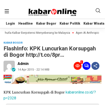
Login
Login
Headline
Headline
Kabar Bogor
Kabar Bogor
Kabar Politik
Kabar Politik
Kabar Wisata
Kabar Wisata
rhutla Kalbar Berpotensi Menyeberang ke Malaysia
Agen AI Anthropic dan Op
KABAR BOGOR
FlashInfo: KPK Luncurkan Korsupgah
di Bogor http://t.co/8pr…
6
Admin
14 Apr 2015 - 22:14 WIB
KPK Luncurkan Korsupgah di Bogor
kabaronline.co.id/?
p=2328