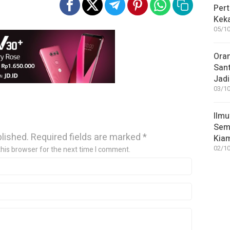
Pert
Keka
05/10
Ora
San
Jadi
03/10
Ilmu
Sem
blished.
Required fields are marked
*
Kia
02/10
this browser for the next time I comment.