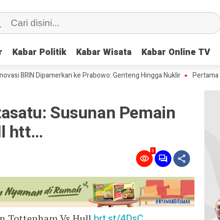
r
r
Kabar Politik
Kabar Politik
Kabar Wisata
Kabar Wisata
Kabar Online TV
Kabar Online TV
 BRIN Dipamerkan ke Prabowo: Genteng Hingga Nuklir
Pertama di Dunia
itasatu: Susunan Pemain
l htt…
8
n Tottenham Vs Hull
brt.st/4DsC