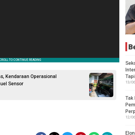
B
Seko
Inte
tas, Kendaraan Operasional
Tap
13/06
uel Sensor
Tak 
Peme
Perp
12/06
Elon