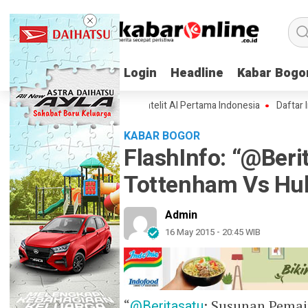
Login
Login
Headline
Headline
Kabar Bogo
Kabar Bogo
n Spesifikasi Lampung-1, Satelit AI Pertama Indonesia
Daftar Inovasi
KABAR BOGOR
FlashInfo: “@Ber
Tottenham Vs Hul
Admin
16 May 2015 - 20:45 WIB
“
@Beritasatu
: Susunan Pemai