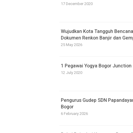
17 December 2020
​Wujudkan Kota Tangguh Bencan
Dokumen Renkon Banjir dan Gem
25 May 2026
1 Pegawai Yogya Bogor Junction P
12 July 2020
Pengurus Gudep SDN Papandayan D
Bogor
6 February 2026