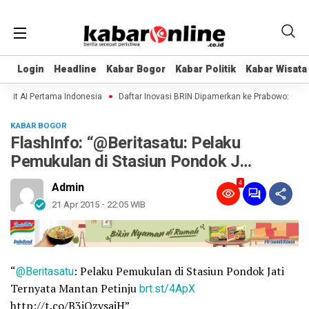
Login
Login
Headline
Headline
Kabar Bogor
Kabar Bogor
Kabar Politik
Kabar Politik
Kabar Wisata
Kabar Wisata
lit AI Pertama Indonesia
Daftar Inovasi BRIN Dipamerkan ke Prabowo: Genten
KABAR BOGOR
FlashInfo: “@Beritasatu: Pelaku
Pemukulan di Stasiun Pondok J…
4
Admin
21 Apr 2015 - 22:05 WIB
“
@Beritasatu
: Pelaku Pemukulan di Stasiun Pondok Jati
Ternyata Mantan Petinju
brt.st/4ApX
http://t.co/B3jQzvsaiH”