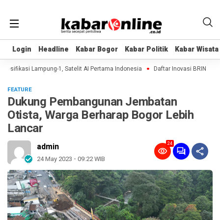
Login
Login
Headline
Headline
Kabar Bogor
Kabar Bogor
Kabar Politik
Kabar Politik
Kabar Wisata
Kabar Wisata
ifikasi Lampung-1, Satelit AI Pertama Indonesia
Daftar Inovasi BRIN Dipamer
FEATURE
Dukung Pembangunan Jembatan
Otista, Warga Berharap Bogor Lebih
Lancar
24
admin
24 May 2023 - 09:22 WIB