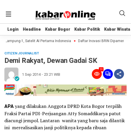
Login
Login
Headline
Headline
Kabar Bogor
Kabar Bogor
Kabar Politik
Kabar Politik
Kabar Wisata
Kabar Wisata
 Lampung-1, Satelit AI Pertama Indonesia
Daftar Inovasi BRIN Dipamerkan ke 
CITIZEN JOURNALIST
Demi Rakyat, Dewan Gadai SK
13
1 Sep 2014 - 23:21 WIB
APA
yang dilakukan Anggota DPRD Kota Bogor terpilih
Fraksi Partai PDI-Perjuangan Atty Somaddikarya patut
diacungi jempol. Lantaran wanita yang baru saja dilantik
ini merealisasikan janji politiknya kepada ribuan