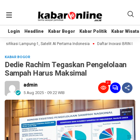
Login
Login
Headline
Headline
Kabar Bogor
Kabar Bogor
Kabar Politik
Kabar Politik
Kabar Wisata
Kabar Wisata
sifikasi Lampung-1, Satelit AI Pertama Indonesia
Daftar Inovasi BRIN Dipame
KABAR BOGOR
Dedie Rachim Tegaskan Pengelolaan
Sampah Harus Maksimal
31
admin
5 Aug 2025 - 09:22 WIB