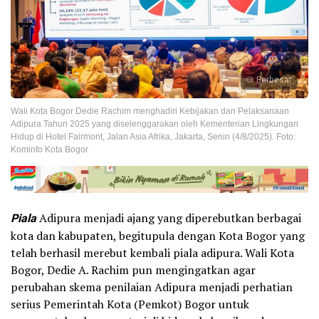
Perbesar
Wali Kota Bogor Dedie Rachim menghadiri Kebijakan dan Pelaksanaan
Adipura Tahun 2025 yang diselenggarakan oleh Kementerian Lingkungan
Hidup di Hotel Fairmont, Jalan Asia Afrika, Jakarta, Senin (4/8/2025). Foto:
Kominfo Kota Bogor
Piala
Adipura menjadi ajang yang diperebutkan berbagai
kota dan kabupaten, begitupula dengan Kota Bogor yang
telah berhasil merebut kembali piala adipura. Wali Kota
Bogor, Dedie A. Rachim pun mengingatkan agar
perubahan skema penilaian Adipura menjadi perhatian
serius Pemerintah Kota (Pemkot) Bogor untuk