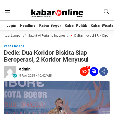
Login
Login
Headline
Headline
Kabar Bogor
Kabar Bogor
Kabar Politik
Kabar Politik
Kabar Wisata
Kabar Wisata
ikasi Lampung-1, Satelit AI Pertama Indonesia
Daftar Inovasi BRIN Dipamerka
KABAR BOGOR
Dedie: Dua Koridor Biskita Siap
Beroperasi, 2 Koridor Menyusul
17
admin
5 Apr 2025 - 10:42 WIB