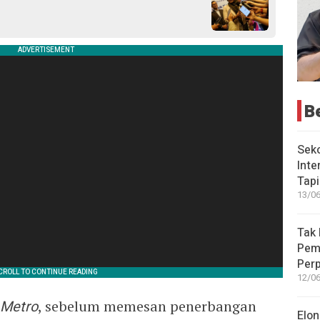
B
Seko
Inte
Tap
13/06
Tak 
Peme
Perp
12/06
Metro
, sebelum memesan penerbangan
Elon