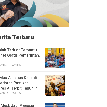
erita Terbaru
lah Terluar Terbantu
rnet Gratis Pemerintah,
i…
/2026 | 14:28 WIB
Mau AI Lepas Kendali,
rintah Pastikan
res AI Terbit Tahun Ini
/2026 | 19:31 WIB
 Musk Jadi Manusia