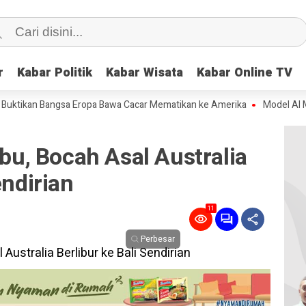
r
r
Kabar Politik
Kabar Politik
Kabar Wisata
Kabar Wisata
Kabar Online TV
Kabar Online TV
n Bangsa Eropa Bawa Cacar Mematikan ke Amerika
Model AI Meta Lepa
Ibu, Bocah Asal Australia
endirian
11
Perbesar