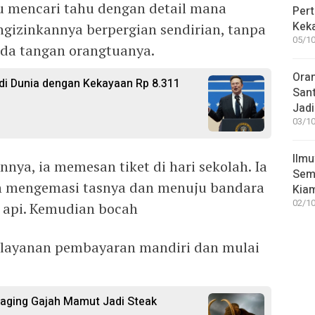
u mencari tahu dengan detail mana
Pert
Keka
gizinkannya berpergian sendirian, tanpa
05/10
nda tangan orangtuanya.
Ora
di Dunia dengan Kekayaan Rp 8.311
San
Jadi
03/10
Ilmu
nya, ia memesan tiket di hari sekolah. Ia
Sem
n mengemasi tasnya dan menuju bandara
Kia
02/10
 api. Kemudian bocah
n layanan pembayaran mandiri dan mulai
aging Gajah Mamut Jadi Steak