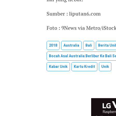
Sumber : liputan6.com
Foto : 9News via Metro/iStoc
2018
Australia
Bali
Berita Uni
Bocah Asal Australia Berlibur Ke Bali S
Kabar Unik
Kartu Kredit
Unik