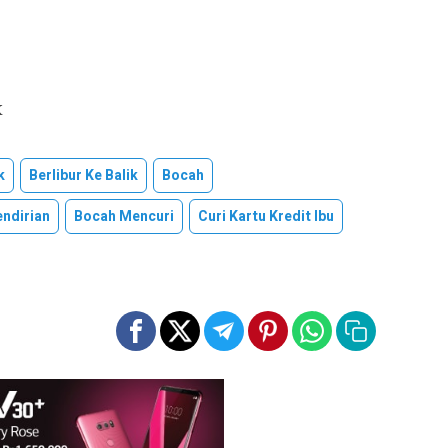
k
k
Berlibur Ke Balik
Bocah
endirian
Bocah Mencuri
Curi Kartu Kredit Ibu