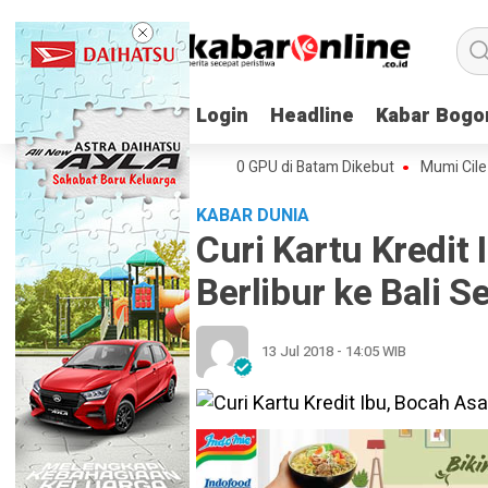
Login
Login
Headline
Headline
Kabar Bogo
Kabar Bogo
ik Firmus, Pabrik AI 170.000 GPU di Batam Dikebut
Mumi Cile Buktika
KABAR DUNIA
Curi Kartu Kredit 
Berlibur ke Bali S
13 Jul 2018 - 14:05 WIB