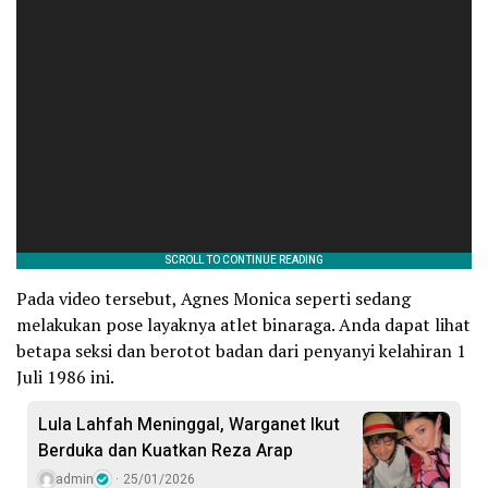
Pada video tersebut, Agnes Monica seperti sedang
melakukan pose layaknya atlet binaraga. Anda dapat lihat
betapa seksi dan berotot badan dari penyanyi kelahiran 1
Juli 1986 ini.
Lula Lahfah Meninggal, Warganet Ikut
Berduka dan Kuatkan Reza Arap
admin
25/01/2026