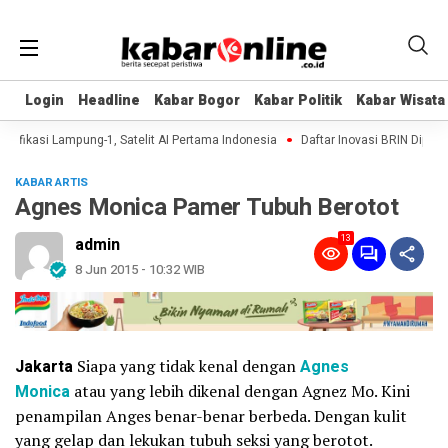
Login
Login
Headline
Headline
Kabar Bogor
Kabar Bogor
Kabar Politik
Kabar Politik
Kabar Wisata
Kabar Wisata
ifikasi Lampung-1, Satelit AI Pertama Indonesia
Daftar Inovasi BRIN Dipamerk
KABAR ARTIS
Agnes Monica Pamer Tubuh Berotot
13
admin
8 Jun 2015 - 10:32 WIB
Jakarta
Siapa yang tidak kenal dengan
Agnes
Monica
atau yang lebih dikenal dengan Agnez Mo. Kini
penampilan Anges benar-benar berbeda. Dengan kulit
yang gelap dan lekukan tubuh seksi yang berotot.