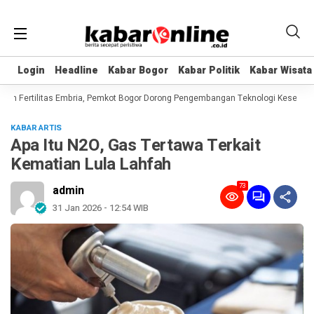
Login
Login
Headline
Headline
Kabar Bogor
Kabar Bogor
Kabar Politik
Kabar Politik
Kabar Wisata
Kabar Wisata
 Fertilitas Embria, Pemkot Bogor Dorong Pengembangan Teknologi Kesehatan
KABAR ARTIS
Apa Itu N2O, Gas Tertawa Terkait
Kematian Lula Lahfah
73
admin
31 Jan 2026 - 12:54 WIB