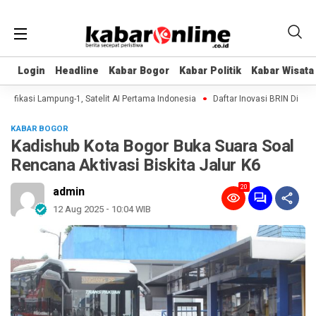
Login
Login
Headline
Headline
Kabar Bogor
Kabar Bogor
Kabar Politik
Kabar Politik
Kabar Wisata
Kabar Wisata
ifikasi Lampung-1, Satelit AI Pertama Indonesia
Daftar Inovasi BRIN Dipamerk
KABAR BOGOR
Kadishub Kota Bogor Buka Suara Soal
Rencana Aktivasi Biskita Jalur K6
20
admin
12 Aug 2025 - 10:04 WIB