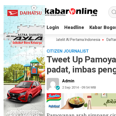
Login
Login
Headline
Headline
Kabar Bogo
Kabar Bogo
dan Spesifikasi Lampung-1, Satelit AI Pertama Indonesia
Daftar Inova
CITIZEN JOURNALIST
Tweet Up Pamoya
padat, imbas pen
Admin
2 Sep 2014 - 09:54 WIB
Pamoyanan arah simpang cip