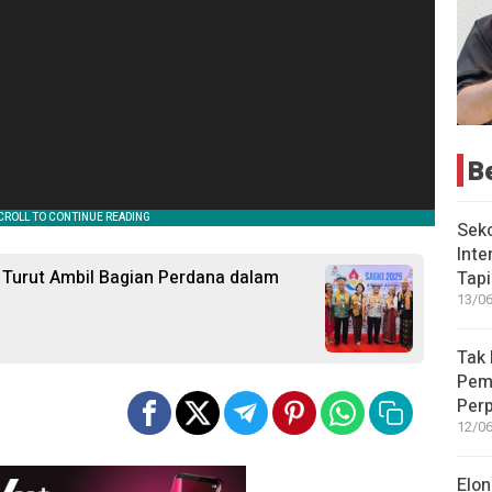
B
Seko
Inte
a Turut Ambil Bagian Perdana dalam
Tap
13/06
Tak 
Peme
Perp
12/06
Elon