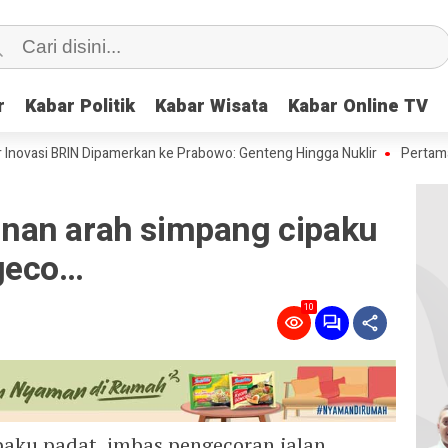
r
r
Kabar Politik
Kabar Politik
Kabar Wisata
Kabar Wisata
Kabar Online TV
Kabar Online TV
si BRIN Dipamerkan ke Prabowo: Genteng Hingga Nuklir
Pertama di Dun
nan arah simpang cipaku
geco…
10
aku padat, imbas pengecoran jalan