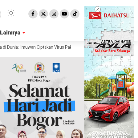
Lainnya
Lainnya
ia: Ilmuwan Ciptakan Virus Pakai AI
Ahli Ungkap Penampakan Permuka