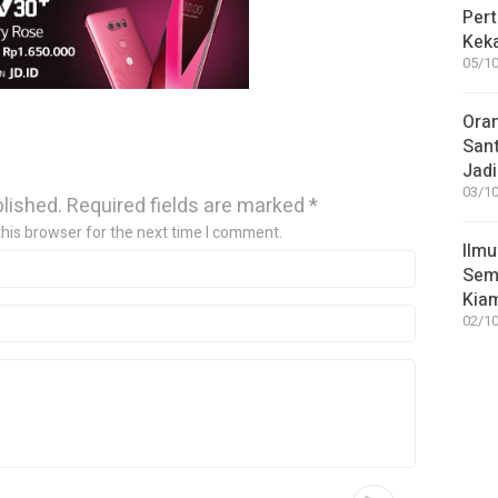
Pert
Keka
05/10
Ora
San
Jadi
03/10
blished.
Required fields are marked
*
this browser for the next time I comment.
Ilmu
Sem
Kia
02/10