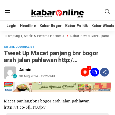
Login
Login
Headline
Headline
Kabar Bogor
Kabar Bogor
Kabar Politik
Kabar Politik
Kabar Wisata
Kabar Wisata
si Lampung-1, Satelit AI Pertama Indonesia
Daftar Inovasi BRIN Dipamerkan k
CITIZEN JOURNALIST
Tweet Up Macet panjang bnr bogor
arah jalan pahlawan http:/…
18
Admin
30 Aug 2014 - 19:26 WIB
Macet panjang bnr bogor arah jalan pahlawan
http://t.co/6fjITCOjxv