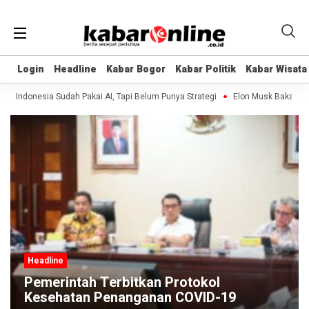
Login
Login
Headline
Headline
Kabar Bogor
Kabar Bogor
Kabar Politik
Kabar Politik
Kabar Wisata
Kabar Wisata
Indonesia Sudah Pakai AI, Tapi Belum Punya Strategi
Elon Musk Bakal Bangu
Headline
Pemerintah Terbitkan Protokol
Kesehatan Penanganan COVID-19