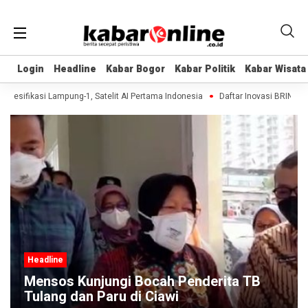
Login
Login
Headline
Headline
Kabar Bogor
Kabar Bogor
Kabar Politik
Kabar Politik
Kabar Wisata
Kabar Wisata
esifikasi Lampung-1, Satelit AI Pertama Indonesia
Daftar Inovasi BRIN Dipam
Headline
Mensos Kunjungi Bocah Penderita TB
Tulang dan Paru di Ciawi