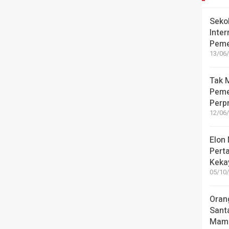
Seko
Inter
Peme
13/06/
Tak M
Peme
Perpr
12/06/
Elon
Pert
Kekay
05/10/
Oran
Sant
Mamu