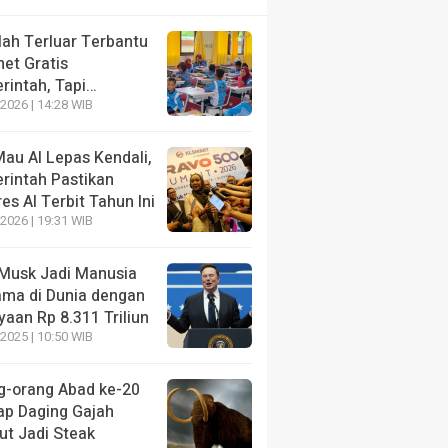
lah Terluar Terbantu
net Gratis
rintah, Tapi…
2026 | 14:28 WIB
au AI Lepas Kendali,
rintah Pastikan
es AI Terbit Tahun Ini
2026 | 19:31 WIB
 Musk Jadi Manusia
ama di Dunia dengan
aan Rp 8.311 Triliun
2025 | 10:50 WIB
g-orang Abad ke-20
ap Daging Gajah
t Jadi Steak