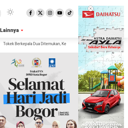
Lainnya
Lainnya
 Berkepala Dua Ditemukan, Kepribadiannya Berbeda
Kenapa Iran Mula