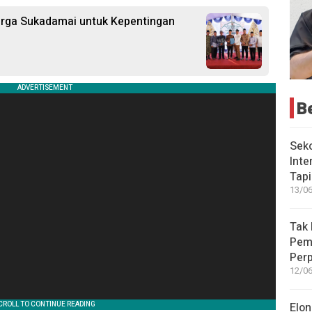
arga Sukadamai untuk Kepentingan
B
Seko
Inte
Tap
13/06
Tak 
Peme
Perp
12/06
Elon