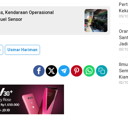
Pert
Keka
tas, Kendaraan Operasional
05/10
uel Sensor
Ora
San
Jadi
h
Usmar Hariman
03/10
Ilmu
Sem
Kia
02/10