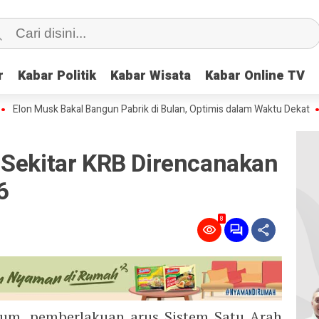
r
r
Kabar Politik
Kabar Politik
Kabar Wisata
Kabar Wisata
Kabar Online TV
Kabar Online TV
 Musk Bakal Bangun Pabrik di Bulan, Optimis dalam Waktu Dekat
Tokek
 Sekitar KRB Direncanakan
6
8
kum, pemberlakuan arus Sistem Satu Arah