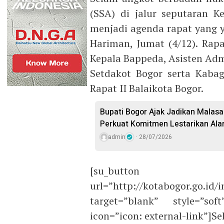
(SSA) di jalur seputaran 
menjadi agenda rapat yang 
Hariman, Jumat (4/12). Rapa
Kepala Bappeda, Asisten Ad
Setdakot Bogor serta Kaba
Rapat II Balaikota Bogor.
Bupati Bogor Ajak Jadikan Malasar
Perkuat Komitmen Lestarikan Ala
admin
28/07/2026
[su_button
url=”http://kotabogor.go.id/
target=”blank” style=”so
icon=”icon: external-link”]S