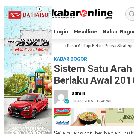
Login
Login
Headline
Headline
Kabar Bogo
Kabar Bogo
erusahaan Indonesia Sudah Pakai AI, Tapi Belum Punya Strategi
Elon
KABAR BOGOR
Sistem Satu Arah
Berlaku Awal 201
admin
10 Dec 2015 - 12:48 WIB
Selain angkot berbadan hu