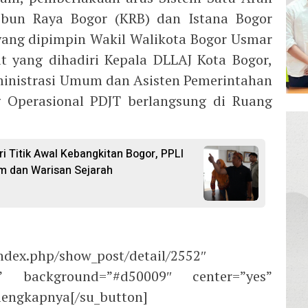
Kebun Raya Bogor (KRB) dan Istana Bogor
yang dipimpin Wakil Walikota Bogor Usmar
t yang dihadiri Kepala DLLAJ Kota Bogor,
ministrasi Umum dan Asisten Pemerintahan
g Operasional PDJT berlangsung di Ruang
i Titik Awal Kebangkitan Bogor, PPLI
m dan Warisan Sejarah
index.php/show_post/detail/2552″
ft” background=”#d50009″ center=”yes”
elengkapnya[/su_button]