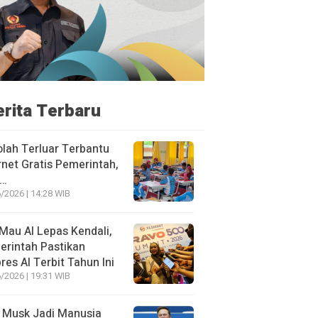
erita Terbaru
lah Terluar Terbantu
rnet Gratis Pemerintah,
i…
/2026 | 14:28 WIB
Mau AI Lepas Kendali,
rintah Pastikan
res AI Terbit Tahun Ini
/2026 | 19:31 WIB
 Musk Jadi Manusia