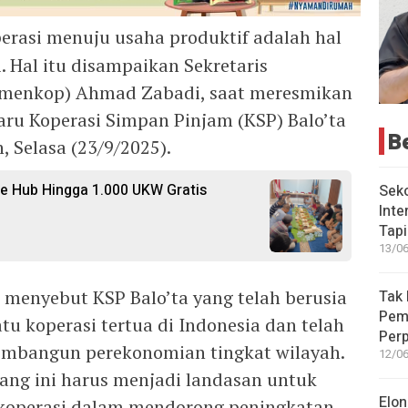
erasi menuju usaha produktif adalah hal
. Hal itu disampaikan Sekretaris
emenkop) Ahmad Zabadi, saat meresmikan
ru Koperasi Simpan Pinjam (KSP) Balo’ta
B
, Selasa (23/9/2025).
e Hub Hingga 1.000 UKW Gratis
Seko
Inte
Tap
13/06
enyebut KSP Balo’ta yang telah berusia
Tak 
Peme
u koperasi tertua di Indonesia dan telah
Perp
embangun perekonomian tingkat wilayah.
12/06
ang ini harus menjadi landasan untuk
Elon
koperasi dalam mendorong peningkatan