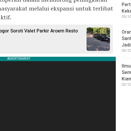
Pert
asyarakat melalui ekspansi untuk terlibat
Keka
ktif.
05/10
ogor Soroti Valet Parkir Aroem Resto
Ora
San
Jadi
03/10
Ilmu
Sem
Kia
02/10