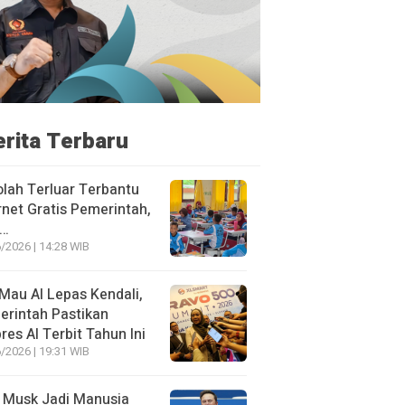
erita Terbaru
lah Terluar Terbantu
rnet Gratis Pemerintah,
i…
/2026 | 14:28 WIB
Mau AI Lepas Kendali,
rintah Pastikan
res AI Terbit Tahun Ini
/2026 | 19:31 WIB
 Musk Jadi Manusia