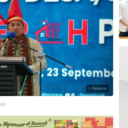
Perbesar
p)i