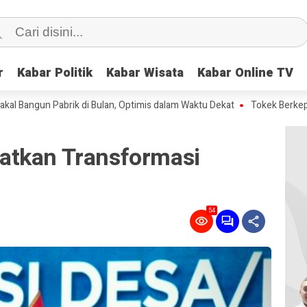
r
r
Kabar Politik
Kabar Politik
Kabar Wisata
Kabar Wisata
Kabar Online TV
Kabar Online TV
 Pabrik di Bulan, Optimis dalam Waktu Dekat
Tokek Berkepala Dua Di
atkan Transformasi
54